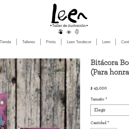
Tienda
Talleres
Prints
Leen Texdecor
Leen
Cont
Bitácora B
(Para honra
Precio
$ 45.000
Tamaño
*
Elegir
Cantidad
*