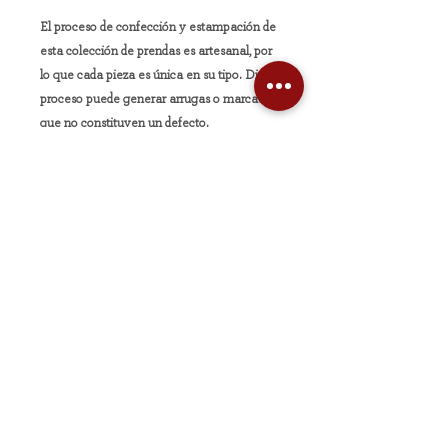
El proceso de confección y estampación de
esta colección de prendas es artesanal, por
lo que cada pieza es única en su tipo. Dicho
proceso puede generar arrugas o marcas
que no constituyen un defecto.
Copyright ©Leen 2026. | Todos los derechos
reservados.
THE LEEN NATION S.A.S 2025