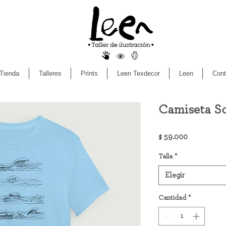
Tienda
Talleres
Prints
Leen Texdecor
Leen
Cont
Camiseta S
Precio
$ 59.000
Talla
*
Elegir
Cantidad
*