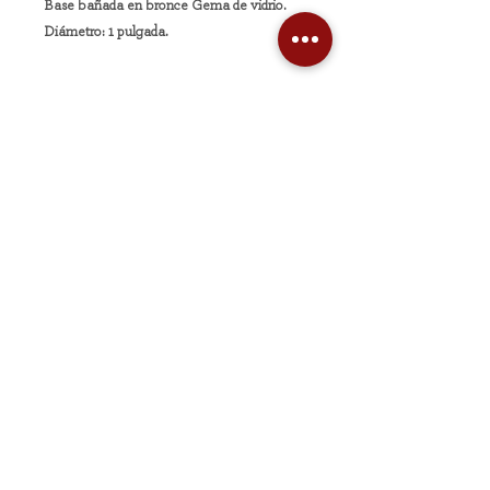
Base bañada en bronce Gema de vidrio.
Diámetro: 1 pulgada.
Copyright ©Leen 2026. | Todos los derechos
reservados.
THE LEEN NATION S.A.S 2025
Términos y condiciones
Política de privacidad