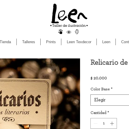
Tienda
Talleres
Prints
Leen Texdecor
Leen
Cont
Relicario d
Precio
$ 20.000
Color Base
*
Elegir
Cantidad
*